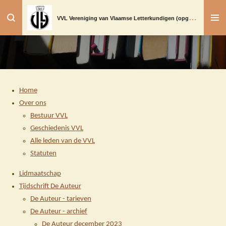
Ga
V
VL Vereniging van Vlaamse Letterkundigen (opgericht in 1907)
direct
naar
de
hoofdinhoud
Home
Over ons
Bestuur VVL
Geschiedenis VVL
Alle leden van de VVL
Statuten
Lidmaatschap
Tijdschrift De Auteur
De Auteur - tarieven
De Auteur - archief
De Auteur december 2023