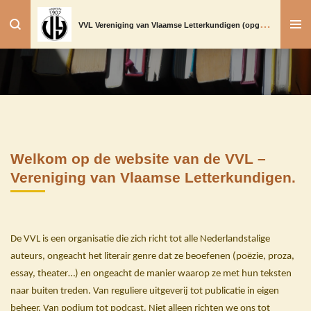
Ga
V
VL Vereniging van Vlaamse Letterkundigen (opgericht in 1907)
direct
naar
de
hoofdinhoud
Welkom op de website van de VVL –
Vereniging van Vlaamse Letterkundigen.
De VVL is een organisatie die zich richt tot alle Nederlandstalige
auteurs, ongeacht het literair genre dat ze beoefenen (poëzie, proza,
essay, theater…) en ongeacht de manier waarop ze met hun teksten
naar buiten treden. Van reguliere uitgeverij tot publicatie in eigen
beheer. Van podium tot podcast. Niet alleen richten we ons tot