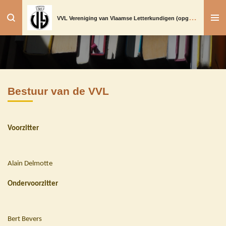
Ga
V
VL Vereniging van Vlaamse Letterkundigen (opgericht in 1907)
direct
naar
de
hoofdinhoud
Bestuur van de VVL
Voorzitter
Alain Delmotte
Ondervoorzitter
Bert Bevers