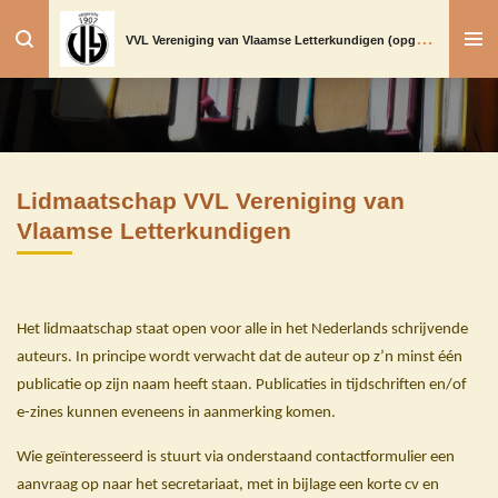
Ga
V
VL Vereniging van Vlaamse Letterkundigen (opgericht in 1907)
direct
naar
de
hoofdinhoud
Lidmaatschap VVL Vereniging van
Vlaamse Letterkundigen
Het lidmaatschap staat open voor alle in het Nederlands schrijvende
auteurs. In principe wordt verwacht dat de auteur op z’n minst één
publicatie op zijn naam heeft staan. Publicaties in tijdschriften en/of
e-zines kunnen eveneens in aanmerking komen.
Wie geïnteresseerd is stuurt via onderstaand contactformulier een
aanvraag op naar het secretariaat, met in bijlage een korte cv en